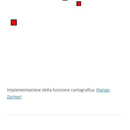
+
−
Implementazione della funzione cartografica:
Florian
⇧
Zacherl
©
OpenStreetMap
contributors.
i