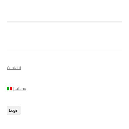
+
−
⇧
©
OpenStreetMap
contributors.
i
Contatti
Italiano
Login