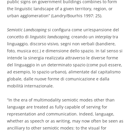
public signs on government buildings combines to form
the linguistic landscape of a given territory, region, or
urban agglomeration” (Landry/Bourhis 1997: 25).
Semiotic Landscaping
si configura come un’espansione del
concetto di
linguistic landscaping,
creando un
interplay
tra
linguaggio, discorso visivo, segni non verbali (bandiere,
foto, musica ecc.) e dimensione dello spazio. In tal senso si
intende la sinergia realizzata attraverso le diverse forme
del linguaggio in un determinato spazio (come può essere,
ad esempio, lo spazio urbano), alimentate dal capitalismo
globale, dalle nuove forme di comunicazione e dalla
mobilità internazionale.
“In the era of multimodality semiotic modes other than
language are treated as fully
capable of serving for
representation and communication. Indeed, language,
whether
as speech or as writing, may now often be seen as
ancilliary to other semiotic modes: to
the visual for